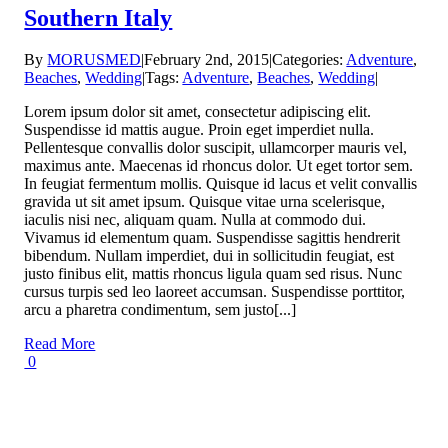
Southern Italy
By
MORUSMED
|
February 2nd, 2015
|
Categories:
Adventure
,
Beaches
,
Wedding
|
Tags:
Adventure
,
Beaches
,
Wedding
|
Lorem ipsum dolor sit amet, consectetur adipiscing elit.
Suspendisse id mattis augue. Proin eget imperdiet nulla.
Pellentesque convallis dolor suscipit, ullamcorper mauris vel,
maximus ante. Maecenas id rhoncus dolor. Ut eget tortor sem.
In feugiat fermentum mollis. Quisque id lacus et velit convallis
gravida ut sit amet ipsum. Quisque vitae urna scelerisque,
iaculis nisi nec, aliquam quam. Nulla at commodo dui.
Vivamus id elementum quam. Suspendisse sagittis hendrerit
bibendum. Nullam imperdiet, dui in sollicitudin feugiat, est
justo finibus elit, mattis rhoncus ligula quam sed risus. Nunc
cursus turpis sed leo laoreet accumsan. Suspendisse porttitor,
arcu a pharetra condimentum, sem justo[...]
Read More
0