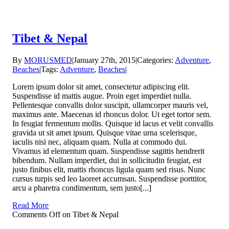
Tibet & Nepal
By
MORUSMED
|
January 27th, 2015
|
Categories:
Adventure
,
Beaches
|
Tags:
Adventure
,
Beaches
|
Lorem ipsum dolor sit amet, consectetur adipiscing elit.
Suspendisse id mattis augue. Proin eget imperdiet nulla.
Pellentesque convallis dolor suscipit, ullamcorper mauris vel,
maximus ante. Maecenas id rhoncus dolor. Ut eget tortor sem.
In feugiat fermentum mollis. Quisque id lacus et velit convallis
gravida ut sit amet ipsum. Quisque vitae urna scelerisque,
iaculis nisi nec, aliquam quam. Nulla at commodo dui.
Vivamus id elementum quam. Suspendisse sagittis hendrerit
bibendum. Nullam imperdiet, dui in sollicitudin feugiat, est
justo finibus elit, mattis rhoncus ligula quam sed risus. Nunc
cursus turpis sed leo laoreet accumsan. Suspendisse porttitor,
arcu a pharetra condimentum, sem justo[...]
Read More
Comments Off
on Tibet & Nepal