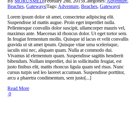
By
MORUSMED
|
February 2nd, 2015
|
Categories:
Adventure
,
Beaches
,
Gateways
|
Tags:
Adventure
,
Beaches
,
Gateways
|
Lorem ipsum dolor sit amet, consectetur adipiscing elit.
Suspendisse id mattis augue. Proin eget imperdiet nulla.
Pellentesque convallis dolor suscipit, ullamcorper mauris vel,
maximus ante. Maecenas id rhoncus dolor. Ut eget tortor sem.
In feugiat fermentum mollis. Quisque id lacus et velit convallis
gravida ut sit amet ipsum. Quisque vitae urna scelerisque,
iaculis nisi nec, aliquam quam. Nulla at commodo dui.
Vivamus id elementum quam. Suspendisse sagittis hendrerit
bibendum. Nullam imperdiet, dui in sollicitudin feugiat, est
justo finibus elit, mattis rhoncus ligula quam sed risus. Nunc
cursus turpis sed leo laoreet accumsan. Suspendisse porttitor,
arcu a pharetra condimentum, sem justo[...]
Read More
0