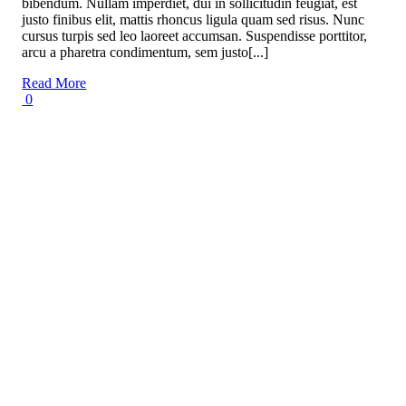
bibendum. Nullam imperdiet, dui in sollicitudin feugiat, est
justo finibus elit, mattis rhoncus ligula quam sed risus. Nunc
cursus turpis sed leo laoreet accumsan. Suspendisse porttitor,
arcu a pharetra condimentum, sem justo[...]
Read More
0